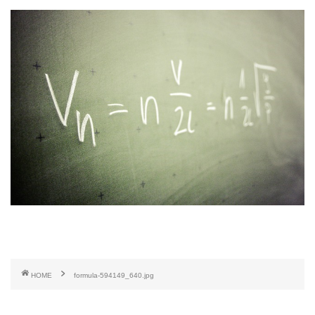
HOME
formula-594149_640.jpg