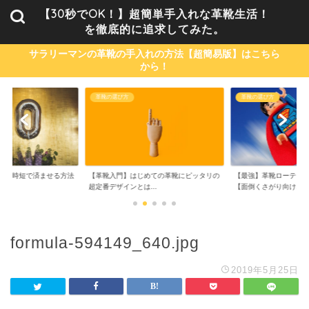
【30秒でOK！】超簡単手入れな革靴生活！
を徹底的に追求してみた。
サラリーマンの革靴の手入れの方法【超簡易版】はこちら
から！
革靴の選び方
革靴の選び方
単・時短で済ませる方法
【革靴入門】はじめての革靴にピッタリの
【最強】革靴ローテーシ
..
超定番デザインとは...
【面倒くさがり向け...
formula-594149_640.jpg
2019年5月25日