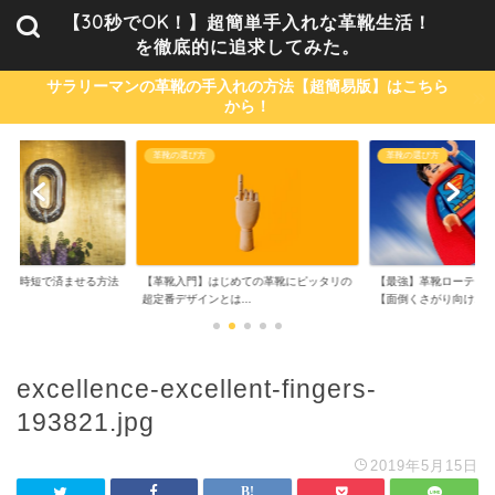
【30秒でOK！】超簡単手入れな革靴生活！
を徹底的に追求してみた。
サラリーマンの革靴の手入れの方法【超簡易版】はこちら
から！
革靴の選び方
革靴の選び方
単・時短で済ませる方法
【革靴入門】はじめての革靴にピッタリの
【最強】革靴ローテーシ
..
超定番デザインとは...
【面倒くさがり向け...
excellence-excellent-fingers-
193821.jpg
2019年5月15日