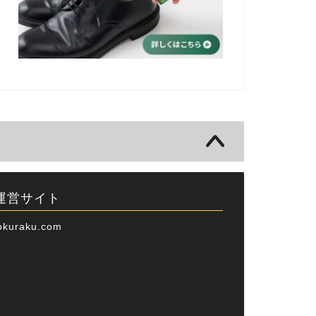
運営サイト
okuraku.com