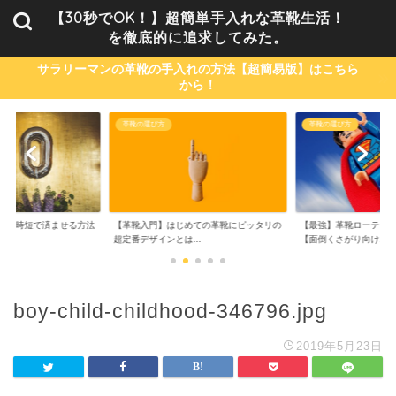
【30秒でOK！】超簡単手入れな革靴生活！
を徹底的に追求してみた。
サラリーマンの革靴の手入れの方法【超簡易版】はこちら
から！
革靴の選び方
革靴の選び方
単・時短で済ませる方法
【革靴入門】はじめての革靴にピッタリの
【最強】革靴ローテーシ
..
超定番デザインとは...
【面倒くさがり向け...
boy-child-childhood-346796.jpg
2019年5月23日