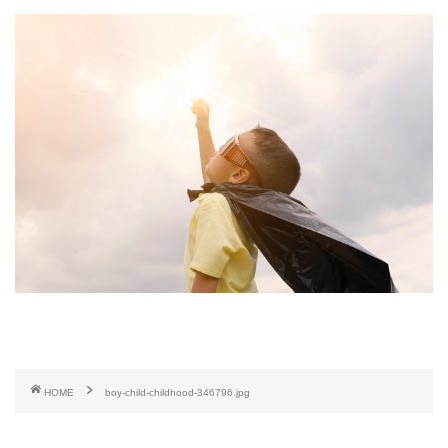
HOME
boy-child-childhood-346796.jpg