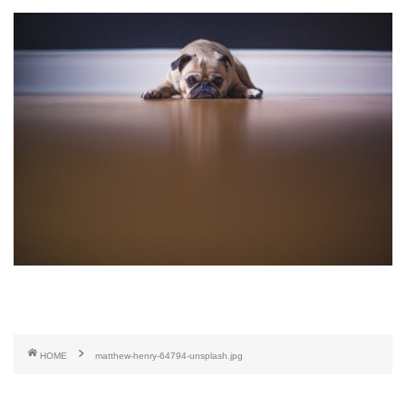
HOME
matthew-henry-64794-unsplash.jpg