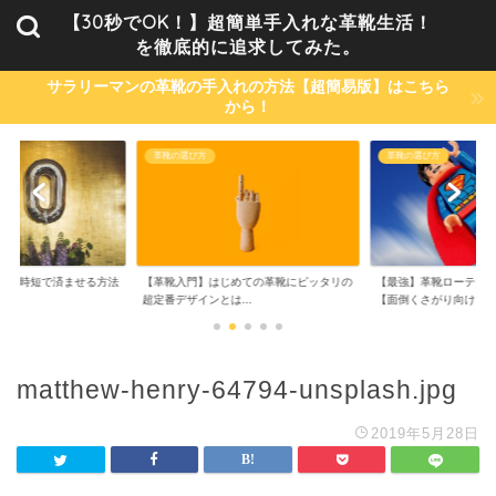
【30秒でOK！】超簡単手入れな革靴生活！
を徹底的に追求してみた。
サラリーマンの革靴の手入れの方法【超簡易版】はこちら
から！
革靴の選び方
革靴の選び方
単・時短で済ませる方法
【革靴入門】はじめての革靴にピッタリの
【最強】革靴ローテーシ
..
超定番デザインとは...
【面倒くさがり向け...
matthew-henry-64794-unsplash.jpg
2019年5月28日