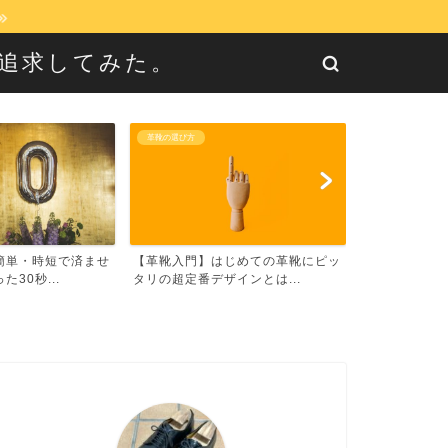
に追求してみた。
革靴の選び方
革靴のお手入れ方
じめての革靴にピッ
【最強】革靴ローテーション3足の
NULLシュ
インとは...
選び方【面倒くさがり向け...
の悩みを解消！【