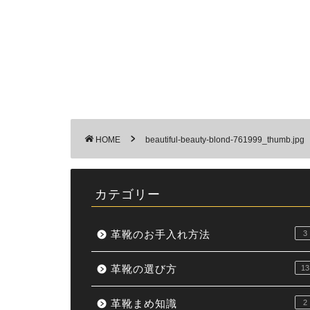
HOME
beautiful-beauty-blond-761999_thumb.jpg
カテゴリー
革靴のお手入れ方法
3
革靴の選び方
13
革靴まめ知識
2