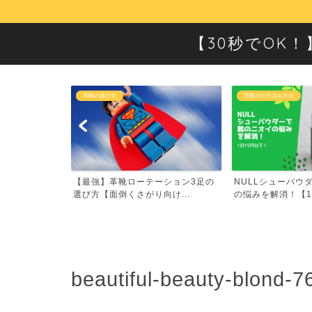
【30秒でOK
革靴のお手入れ方法
革靴の選び方
ーション3足の
NULLシューパウダーで靴のニオイ
平均的なサラリー
け...
の悩みを解消！【1日1...
きたい！革靴の値段相
beautiful-beauty-blond-