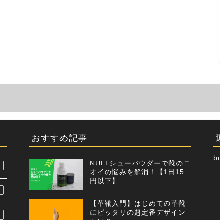
おすすめ記事
b
NULLシューパウダーで靴のニ
オイの悩みを解消！【1日15
円以下】
【革靴入門】はじめての革靴
にピッタリの超定番デザイン