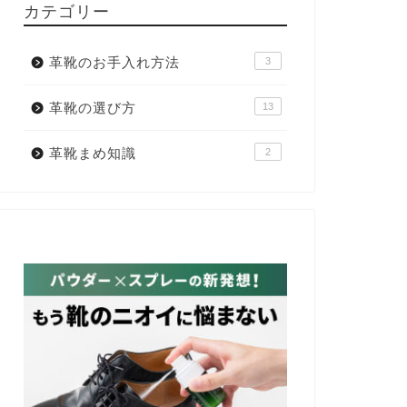
カテゴリー
革靴のお手入れ方法
3
革靴の選び方
13
革靴まめ知識
2