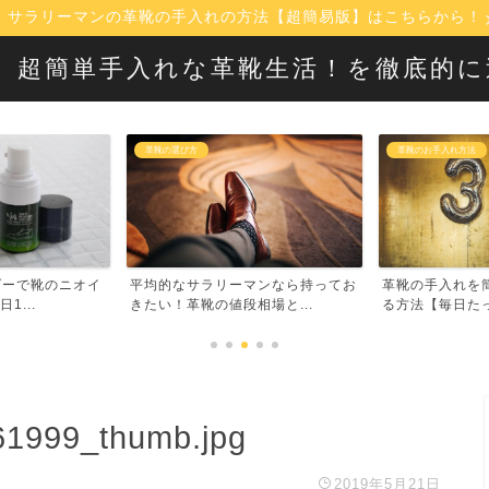
サラリーマンの革靴の手入れの方法【超簡易版】はこちらから！
！】超簡単手入れな革靴生活！を徹底的
革靴のお手入れ方法
革靴の選び方
マンなら持ってお
革靴の手入れを簡単・時短で済ませ
【革靴入門】は
場と...
る方法【毎日たった30秒...
タリの超定番デザ
761999_thumb.jpg
2019年5月21日