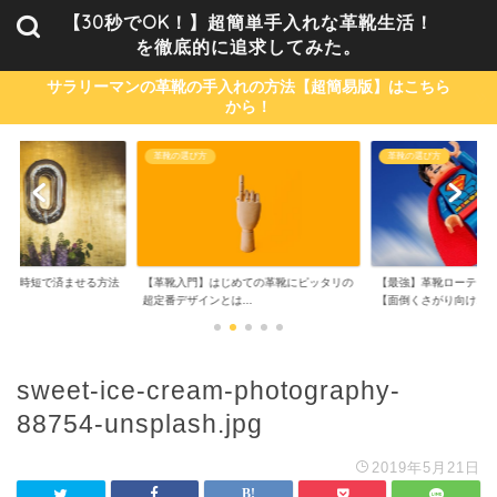
【30秒でOK！】超簡単手入れな革靴生活！
を徹底的に追求してみた。
サラリーマンの革靴の手入れの方法【超簡易版】はこちら
から！
革靴の選び方
革靴の選び方
単・時短で済ませる方法
【革靴入門】はじめての革靴にピッタリの
【最強】革靴ローテーシ
..
超定番デザインとは...
【面倒くさがり向け...
sweet-ice-cream-photography-
88754-unsplash.jpg
2019年5月21日