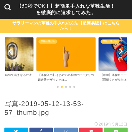
【30秒でOK！】超簡単手入れな革靴生活！
を徹底的に追求してみた。
サラリーマンの革靴の手入れの方法【超簡易版】はこちら
から！
革靴の選び方
革靴の選び方
単・時短で済ませる方法
【革靴入門】はじめての革靴にピッタリの
【最強】革靴ローテーシ
..
超定番デザインとは...
【面倒くさがり向け...
写真-2019-05-12-13-53-
57_thumb.jpg
2019年5月12日