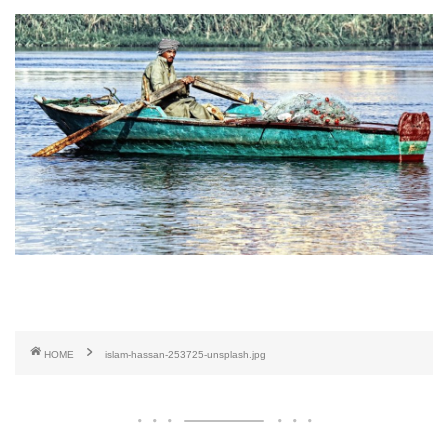
HOME
islam-hassan-253725-unsplash.jpg