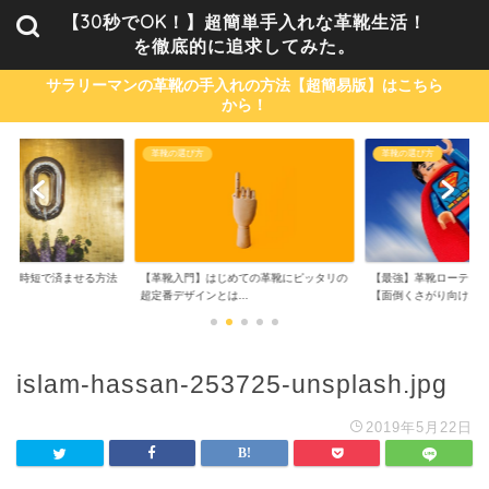
【30秒でOK！】超簡単手入れな革靴生活！
を徹底的に追求してみた。
サラリーマンの革靴の手入れの方法【超簡易版】はこちら
から！
革靴の選び方
革靴の選び方
単・時短で済ませる方法
【革靴入門】はじめての革靴にピッタリの
【最強】革靴ローテーシ
..
超定番デザインとは...
【面倒くさがり向け...
islam-hassan-253725-unsplash.jpg
2019年5月22日