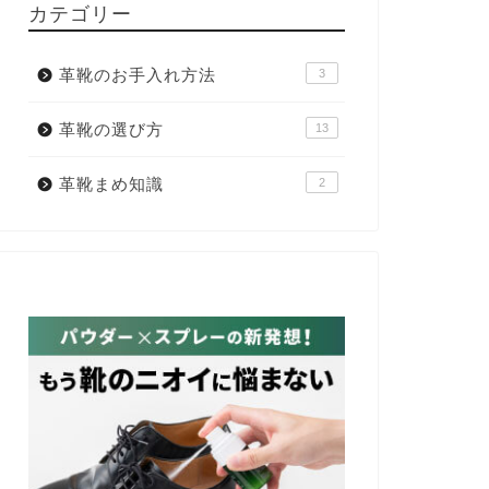
カテゴリー
革靴のお手入れ方法
3
革靴の選び方
13
革靴まめ知識
2