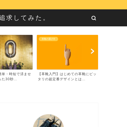
に追求してみた。
革靴の選び方
革靴の選び方
簡単・時短で済ませ
【革靴入門】はじめての革靴にピッ
【最強】革靴
30秒...
タリの超定番デザインとは...
選び方【面倒く