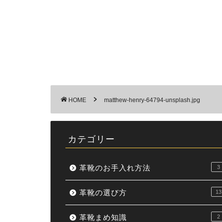
HOME
matthew-henry-64794-unsplash.jpg
カテゴリー
革靴のお手入れ方法
3
革靴の選び方
13
革靴まめ知識
2