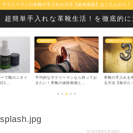
サラリーマンの革靴の手入れの方法【超簡易版】はこちらから！
！】超簡単手入れな革靴生活！を徹底的
革靴の選び方
革靴のお手入れ方法
ダーで靴のニオイ
平均的なサラリーマンなら持ってお
革靴の手入れを
1...
きたい！革靴の値段相場と...
る方法【毎日たった
splash.jpg
2019年5月28日