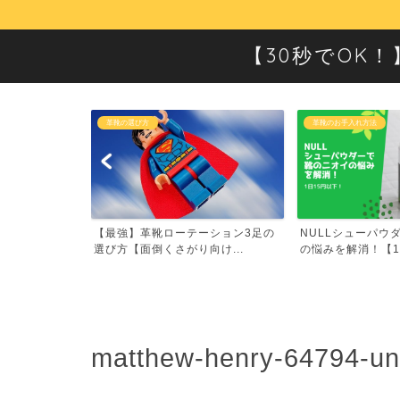
【30秒でOK
革靴の選び方
革靴のお手入れ方法
ての革靴にピッ
【最強】革靴ローテーション3足の
NULLシューパウ
は...
選び方【面倒くさがり向け...
の悩みを解消！【1日
matthew-henry-64794-un