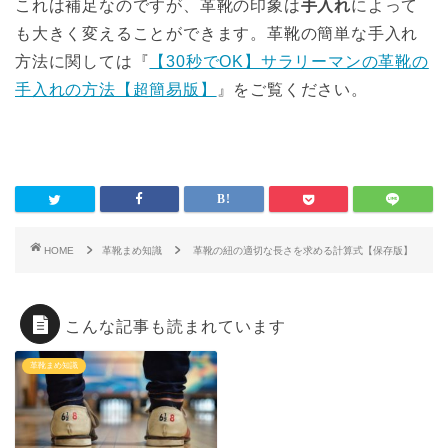
これは補足なのですが、革靴の印象は
手入れ
によって
も大きく変えることができます。革靴の簡単な手入れ
方法に関しては『
【30秒でOK】サラリーマンの革靴の
手入れの方法【超簡易版】
』をご覧ください。
HOME
革靴まめ知識
革靴の紐の適切な長さを求める計算式【保存版】
こんな記事も読まれています
革靴まめ知識