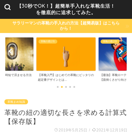
【30秒でOK！】超簡単手入れな革靴生活！
を徹底的に追求してみた。
サラリーマンの革靴の手入れの方法【超簡易版】はこちら
から！
革靴の選び方
革靴の選び方
単・時短で済ませる方法
【革靴入門】はじめての革靴にピッタリの
【最強】革靴ローテーシ
..
超定番デザインとは...
【面倒くさがり向け...
革靴まめ知識
革靴の紐の適切な長さを求める計算式
【保存版】
2019年5月25日
/
2021年12月19日