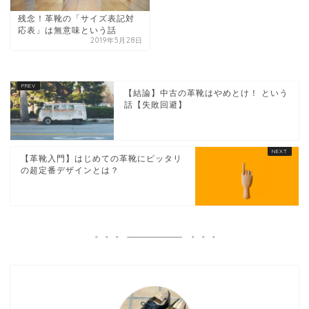
残念！革靴の「サイズ表記対
応表」は無意味という話
2019年5月28日
【結論】中古の革靴はやめとけ！ という
話【失敗回避】
【革靴入門】はじめての革靴にピッタリ
の超定番デザインとは？