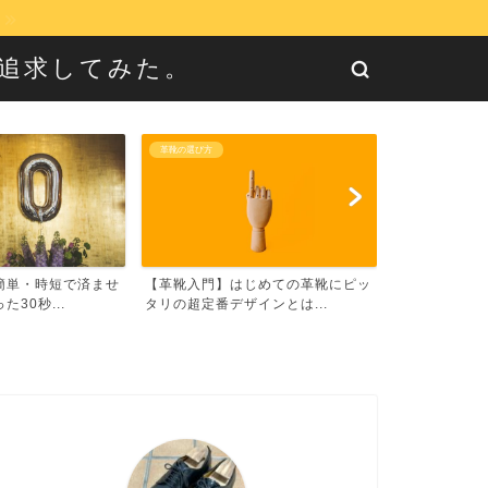
に追求してみた。
革靴の選び方
革靴の選び方
済ませ
【革靴入門】はじめての革靴にピッ
【最強】革靴ローテーショ
タリの超定番デザインとは...
選び方【面倒くさがり向け..