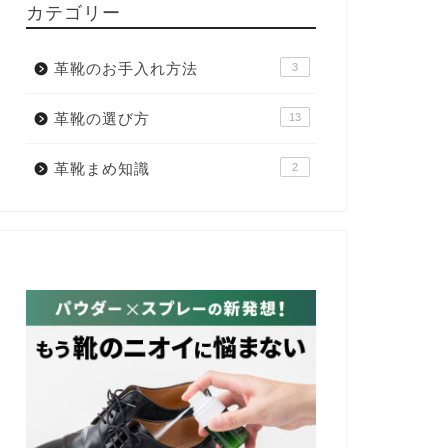
カテゴリー
革靴のお手入れ方法
3
革靴の選び方
13
革靴まめ知識
2