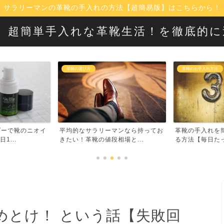
サラリーマンの革靴の手入れの方法【超簡易版】はこちらから！
！】超簡単手入れな革靴生活！を徹底的
革靴の選び方
革靴のお手入れ方法
オイ
平均的なサラリーマンなら持ってお
革靴の手入れを簡単・時短で
きたい！革靴の値段相場と...
る方法【毎日たった30秒...
めとけ！ という話【失敗回