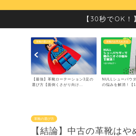
【30秒でOK
革靴の選び方
革靴のお手入れ方法
ッ
【最強】革靴ローテーション3足の
NULLシューパウダーで靴のニ
選び方【面倒くさがり向け...
の悩みを解消！【1日1...
革靴の選び方
【結論】中古の革靴はや