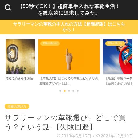
【30秒でOK！】超簡単手入れな革靴生活！
を徹底的に追求してみた。
サラリーマンの革靴の手入れの方法【超簡易版】はこちら
から！
革靴の選び方
革靴のお手入れ方法
めての革靴にピッタリの
【最強】革靴ローテーション3足の選び方
NULLシューパウダー
..
【面倒くさがり向け...
を解消！【1日1...
革靴の選び方
サラリーマンの革靴選び、どこで買
う？という話 【失敗回避】
2019年5月15日
/
2021年12月19日