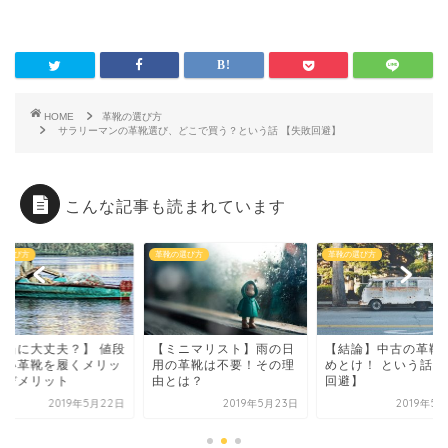
HOME
革靴の選び方
サラリーマンの革靴選び、どこで買う？という話 【失敗回避】
こんな記事も読まれています
の選び方
革靴の選び方
革靴の選び方
ミニマリスト】雨の日
【結論】中古の革靴はや
【本当に大丈夫？】 
の革靴は不要！その理
めとけ！ という話【失敗
が安い革靴を履くメ
とは？
回避】
ト・デメリット
2019年5月23日
2019年5月24日
2019年5