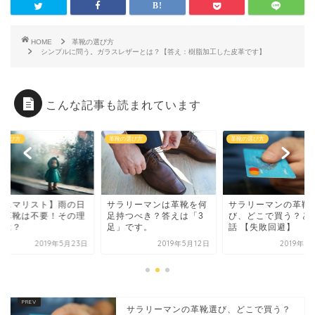
HOME
革靴の選び方
シンプルに問う。ガラスレザーとは？【答え：樹脂加工した皮革です】
こんな記事も読まれています
の選び方
革靴の選び方
革靴の選び方
ラリーマンは革靴を何
サラリーマンの革靴選
【ミニマリスト】雨
持つべき？答えは「3
び、どこで買う？という
用の革靴は不要！そ
」です。
話 【失敗回避】
由とは？
2019年5月12日
2019年5月15日
2019年5
サラリーマンの革靴選び、どこで買う？