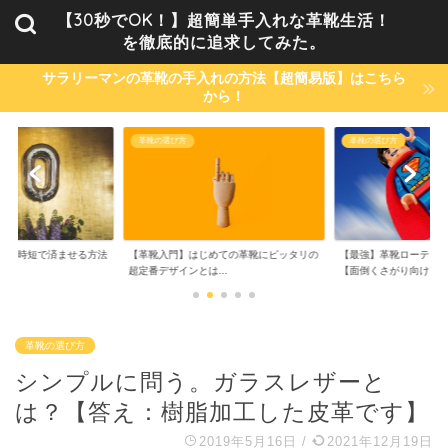
【30秒でOK！】超簡単手入れな革靴生活！
を徹底的に追求してみた。
サラリーマンの革靴の手入れの方法【超簡易版】はこちら
から！
革靴の選び方
革靴のお手入れ方法
めての革靴にピッタリの
【最強】革靴ローテーション3足の選び方
NULLシューパウダー
..
【面倒くさがり向け...
を解消！【1日1...
革靴の選び方
シンプルに問う。ガラスレザーと
は？【答え：樹脂加工した皮革です】
2019年5月16日
/
2021年12月19日