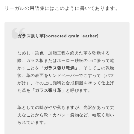
リーガルの用語集にはこのように書いてあります。
ガラス張り革[corrected grain leather]
なめし・染色・加脂工程を終えた革を乾燥する
際、ガラス板またはホーロー鉄板の上に張って乾
かすことを
「ガラス張り乾燥」
、そしてこの乾燥
後、革の表面をサンドペーパーでこすって（バフ
がけ）、その上に顔料と合成樹脂を塗って仕上げ
た革を
「ガラス張り革」
と呼びます。
革としての味がやや落ちますが、光沢があって丈
夫なことから靴・カバン・袋物など、幅広く用い
られています。