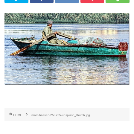
HOME
islam-hassan-253725-unsplash_thumb.jpg