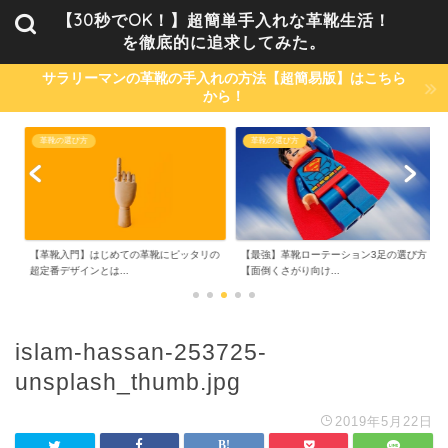
【30秒でOK！】超簡単手入れな革靴生活！
を徹底的に追求してみた。
サラリーマンの革靴の手入れの方法【超簡易版】はこちら
から！
革靴の選び方
革靴のお手入れ方法
めての革靴にピッタリの
【最強】革靴ローテーション3足の選び方
NULLシューパウダー
...
【面倒くさがり向け...
を解消！【1日1...
islam-hassan-253725-
unsplash_thumb.jpg
2019年5月22日