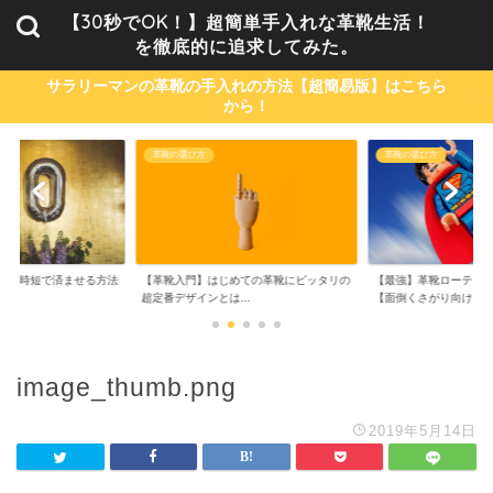
【30秒でOK！】超簡単手入れな革靴生活！
を徹底的に追求してみた。
サラリーマンの革靴の手入れの方法【超簡易版】はこちら
から！
革靴の選び方
革靴の選び方
単・時短で済ませる方法
【革靴入門】はじめての革靴にピッタリの
【最強】革靴ローテーシ
..
超定番デザインとは...
【面倒くさがり向け...
image_thumb.png
2019年5月14日