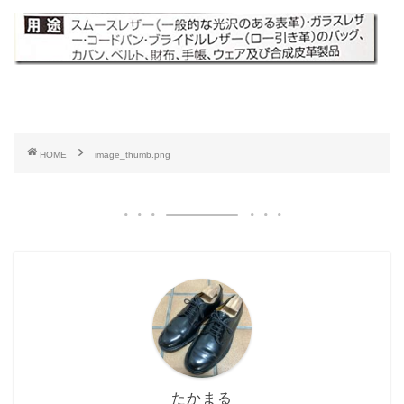
HOME
image_thumb.png
たかまる