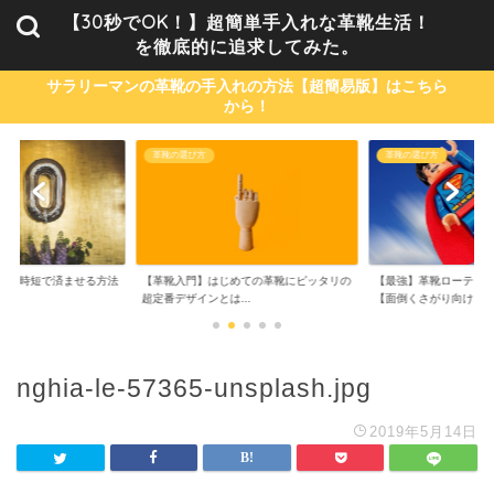
【30秒でOK！】超簡単手入れな革靴生活！
を徹底的に追求してみた。
サラリーマンの革靴の手入れの方法【超簡易版】はこちら
から！
革靴の選び方
革靴の選び方
単・時短で済ませる方法
【革靴入門】はじめての革靴にピッタリの
【最強】革靴ローテーシ
..
超定番デザインとは...
【面倒くさがり向け...
nghia-le-57365-unsplash.jpg
2019年5月14日