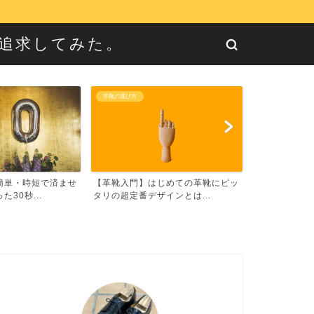
に追求してみた。
革靴の選び方
革靴のお手入れ方
じめての革靴にピッ
【最強】革靴ローテーション3足の
NULLシュ
インとは...
選び方【面倒くさがり向け...
の悩みを解消！【