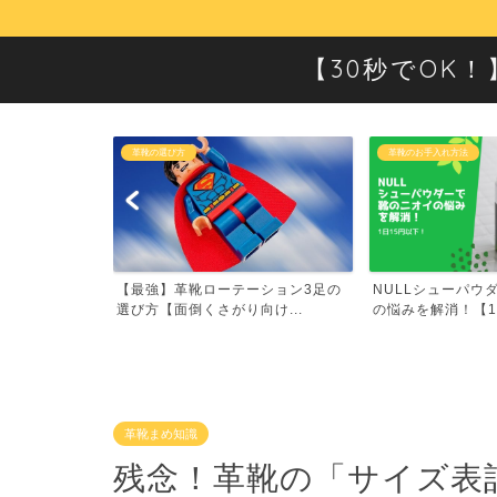
【30秒でOK
革靴のお手入れ方法
革靴の選び方
ーション3足の
NULLシューパウダーで靴のニオイ
平均的なサラリー
け...
の悩みを解消！【1日1...
きたい！革靴の値段相
革靴まめ知識
残念！革靴の「サイズ表