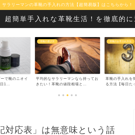
サラリーマンの革靴の手入れの方法【超簡易版】はこちらから！
！】超簡単手入れな革靴生活！を徹底的
革靴のお手入れ方法
革靴の選び方
マンなら持ってお
革靴の手入れを簡単・時短で済ませ
【革靴入門】は
場と...
る方法【毎日たった30秒...
タリの超定番デザ
記対応表」は無意味という話