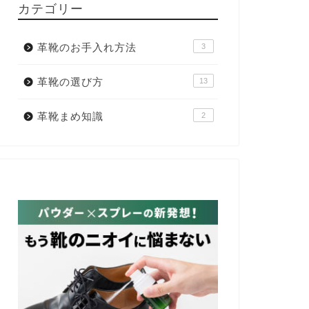
カテゴリー
革靴のお手入れ方法
3
革靴の選び方
13
革靴まめ知識
2